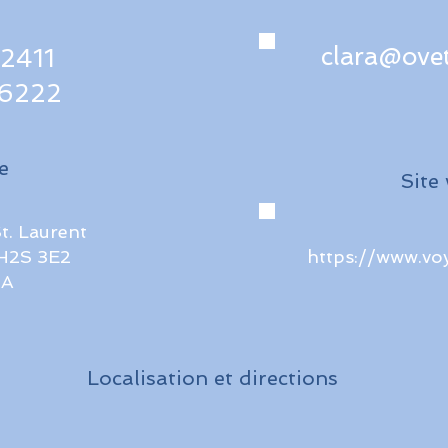
clara@ovet
2411
6222
e
Site
St. Laurent
H2S 3E2
https://www.vo
A
Localisation et directions