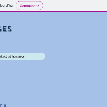
jourd'hui.
Commencez
ges
tact et horaires
riel