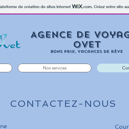
lateforme de création de sites internet
.com
. Créez votre site au
Agence de voya
OVET
Bons prix, vacances de rêve
Nos services
Con
CONTACTEZ-NOUS
one
Cour